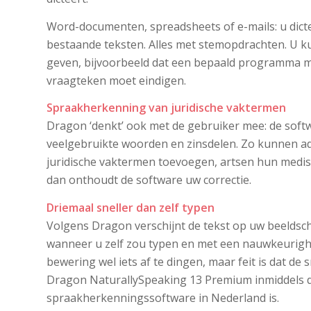
Word-documenten, spreadsheets of e-mails: u dict
bestaande teksten. Alles met stemopdrachten. U 
geven, bijvoorbeeld dat een bepaald programma m
vraagteken moet eindigen.
Spraakherkenning van juridische vaktermen
Dragon ‘denkt’ ook met de gebruiker mee: de soft
veelgebruikte woorden en zinsdelen. Zo kunnen a
juridische vaktermen toevoegen, artsen hun medisc
dan onthoudt de software uw correctie.
Driemaal sneller dan zelf typen
Volgens Dragon verschijnt de tekst op uw beeldsch
wanneer u zelf zou typen en met een nauwkeurighei
bewering wel iets af te dingen, maar feit is dat d
Dragon NaturallySpeaking 13 Premium inmiddels 
spraakherkenningssoftware in Nederland is.