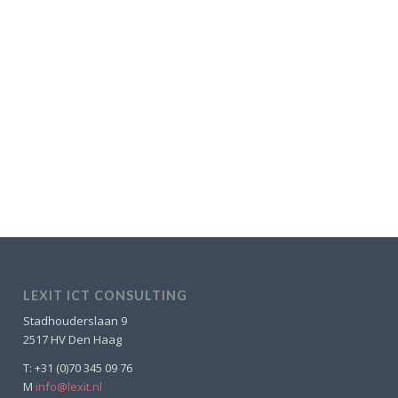
LEXIT ICT CONSULTING
Stadhouderslaan 9
2517 HV Den Haag
T: +31 (0)70 345 09 76
M
info@lexit.nl