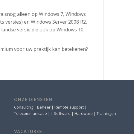
ralsnog alleen op Windows 7, Windows
bits versies) en Windows Server 2008 R2,
rlandse versie die ook op Windows 10
emium voor uw praktijk kan betekenen?
ONZE DIENSTEN
Consulting | Beheer | Remote support |
Telecommunicatie | | Software | Hardware | Trainingen
VACATURES