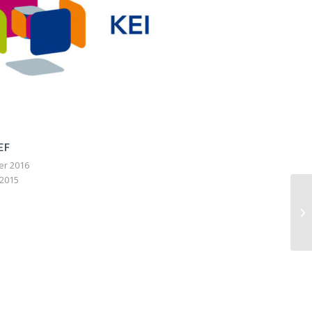
EF
r 2016
 2015