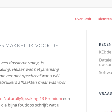
Over Lexit
Diensten
G MAKKELIJK VOOR DE
RECEN
KEI: de
Datalek
veel dossiervorming, is
uw kan
ling. Helaas was het jarenlang
Softwa
e net niet opschreef wat u wél
gebruikers afhaakten maar was voor
VRAAG
n NaturallySpeaking 13 Premium
een
e bijna foutloos schrijft wat u