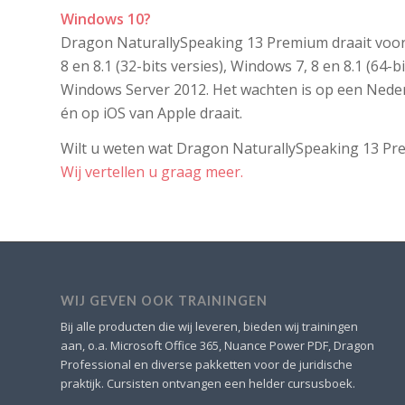
Windows 10?
Dragon NaturallySpeaking 13 Premium draait voo
8 en 8.1 (32-bits versies), Windows 7, 8 en 8.1 (64-
Windows Server 2012. Het wachten is op een Nede
én op iOS van Apple draait.
Wilt u weten wat Dragon NaturallySpeaking 13 Pr
Wij vertellen u graag meer.
WIJ GEVEN OOK TRAININGEN
Bij alle producten die wij leveren, bieden wij trainingen
aan, o.a. Microsoft Office 365, Nuance Power PDF, Dragon
Professional en diverse pakketten voor de juridische
praktijk. Cursisten ontvangen een helder cursusboek.